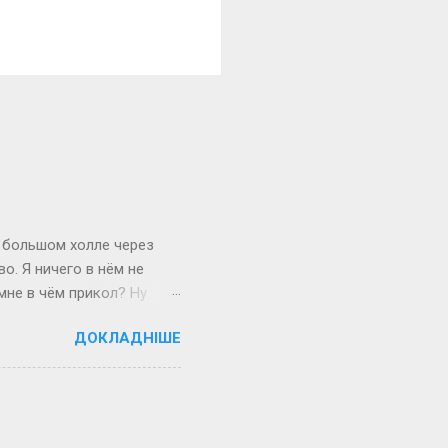
 большом холле через
о. Я ничего в нём не
мне в чём прикол? Ну
й блонд в Харькове.
ДОКЛАДНІШЕ
равиться.