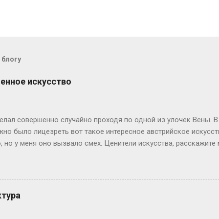
 блогу
енное искусство
елал совершенно случайно проходя по одной из улочек Вены. В
но было лицезреть вот такое интересное австрийское искусств
 но у меня оно вызвало смех. Ценители искусства, расскажите 
о картина? Разве это инсталляция? Окрашивание волос в тёплы
те по ссылке, у нас много других фото, которые Вам могут пон
ктура