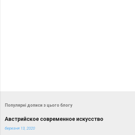
а
р
і
Популярні дописи з цього блогу
Австрийское современное искусство
березня 13, 2020