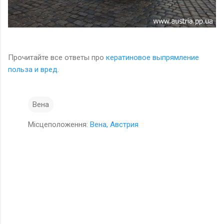
Прочитайте все ответы про
кератиновое выпрямление
польза и вред
.
Вена
Місцеположення:
Вена, Австрия
К
о
м
е
н
т