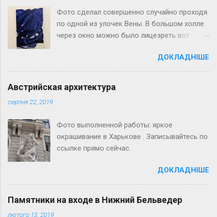
Фото сделал совершенно случайно проходя
по одной из улочек Вены. В большом холле
через окно можно было лицезреть вот
такое интересное австрийское искусство. Я
ДОКЛАДНІШЕ
ничего в нём не понимаю, но у меня оно
вызвало смех. Ценители искусства,
расскажите мне в чём прикол? Ну разве это
Австрийская архитектура
картина? Разве это инсталляция?
серпня 22, 2019
Окрашивание волос в тёплый блонд в
Харькове. Переходите по ссылке, у нас
Фото выполненной работы: яркое
много других фото, которые Вам могут
окрашивание в Харькове . Записывайтесь по
понравиться.
ссылке прямо сейчас.
ДОКЛАДНІШЕ
Памятники на входе в Нижний Бельведер
лютого 13, 2019